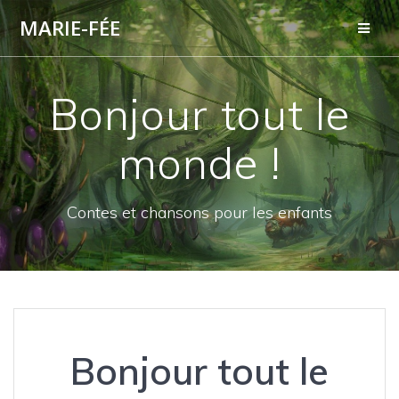
Skip
MARIE-FÉE
to
content
Bonjour tout le
monde !
Contes et chansons pour les enfants
Bonjour tout le